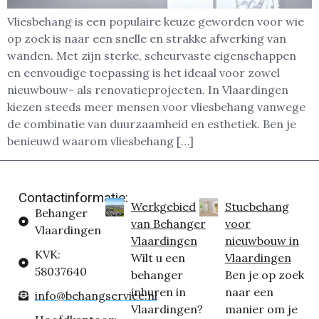
Vliesbehang is een populaire keuze geworden voor wie
op zoek is naar een snelle en strakke afwerking van
wanden. Met zijn sterke, scheurvaste eigenschappen
en eenvoudige toepassing is het ideaal voor zowel
nieuwbouw- als renovatieprojecten. In Vlaardingen
kiezen steeds meer mensen voor vliesbehang vanwege
de combinatie van duurzaamheid en esthetiek. Ben je
benieuwd waarom vliesbehang […]
Contactinformatie:
Werkgebied
Stucbehang
Behanger
van Behanger
voor
Vlaardingen
Vlaardingen
nieuwbouw in
KVK:
Wilt u een
Vlaardingen
58037640
behanger
Ben je op zoek
inhuren in
naar een
info@behangservice.nl
Vlaardingen?
manier om je