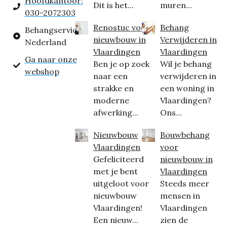
Hoofdkantoor:
Dit is het...
muren...
030-2072303
Renostuc voor
Behang
Behangservice
nieuwbouw in
Verwijderen in
Nederland
Vlaardingen
Vlaardingen
Ga naar onze
Ben je op zoek
Wil je behang
webshop
naar een
verwijderen in
strakke en
een woning in
moderne
Vlaardingen?
afwerking...
Ons...
Nieuwbouw
Bouwbehang
Vlaardingen
voor
Gefeliciteerd
nieuwbouw in
met je bent
Vlaardingen
uitgeloot voor
Steeds meer
nieuwbouw
mensen in
Vlaardingen!
Vlaardingen
Een nieuw...
zien de