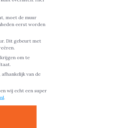
ht, moet de muur
enheden eerst worden
ur. Dit gebeurt met
reëren.
krijgen om te
taat.
, afhankelijk van de
ren wij echt een super
nl
.