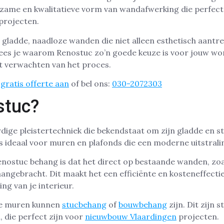
rzame en kwalitatieve vorm van wandafwerking die perfect
projecten.
ladde, naadloze wanden die niet alleen esthetisch aantrek
l lees je waarom Renostuc zo’n goede keuze is voor jouw wo
t verwachten van het proces.
gratis offerte aan
of bel ons:
030-2072303
stuc?
ige pleistertechniek die bekendstaat om zijn gladde en s
 ideaal voor muren en plafonds die een moderne uitstrali
nostuc behang is dat het direct op bestaande wanden, zoa
ngebracht. Dit maakt het een efficiënte en kosteneffecti
ng van je interieur.
 je muren kunnen
stucbehang
of
bouwbehang
zijn. Dit zijn
 die perfect zijn voor
nieuwbouw Vlaardingen
projecten.