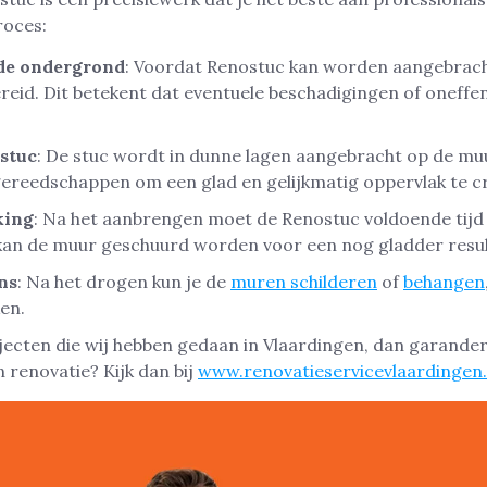
roces:
de ondergrond
: Voordat Renostuc kan worden aangebrac
eid. Dit betekent dat eventuele beschadigingen of oneff
stuc
: De stuc wordt in dunne lagen aangebracht op de mu
gereedschappen om een glad en gelijkmatig oppervlak te c
king
: Na het aanbrengen moet de Renostuc voldoende tijd 
kan de muur geschuurd worden voor een nog gladder resul
ns
: Na het drogen kun je de
muren schilderen
of
behangen
ken.
rojecten die wij hebben gedaan in Vlaardingen, dan garande
 renovatie? Kijk dan bij
www.renovatieservicevlaardingen.