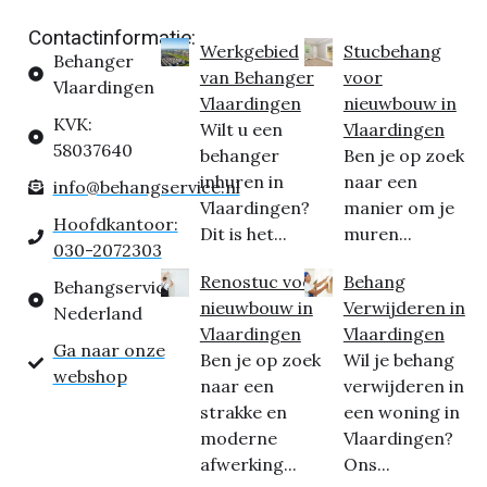
Contactinformatie:
Werkgebied
Stucbehang
Behanger
van Behanger
voor
Vlaardingen
Vlaardingen
nieuwbouw in
KVK:
Wilt u een
Vlaardingen
58037640
behanger
Ben je op zoek
inhuren in
naar een
info@behangservice.nl
Vlaardingen?
manier om je
Hoofdkantoor:
Dit is het...
muren...
030-2072303
Renostuc voor
Behang
Behangservice
nieuwbouw in
Verwijderen in
Nederland
Vlaardingen
Vlaardingen
Ga naar onze
Ben je op zoek
Wil je behang
webshop
naar een
verwijderen in
strakke en
een woning in
moderne
Vlaardingen?
afwerking...
Ons...