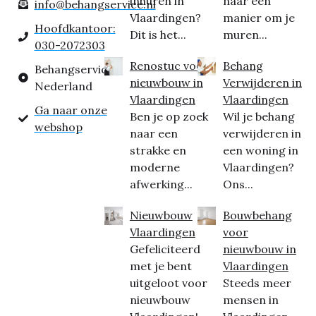
inhuren in
naar een
info@behangservice.nl
Vlaardingen?
manier om je
Hoofdkantoor:
Dit is het...
muren...
030-2072303
Renostuc voor
Behang
Behangservice
nieuwbouw in
Verwijderen in
Nederland
Vlaardingen
Vlaardingen
Ga naar onze
Ben je op zoek
Wil je behang
webshop
naar een
verwijderen in
strakke en
een woning in
moderne
Vlaardingen?
afwerking...
Ons...
Nieuwbouw
Bouwbehang
Vlaardingen
voor
Gefeliciteerd
nieuwbouw in
met je bent
Vlaardingen
uitgeloot voor
Steeds meer
nieuwbouw
mensen in