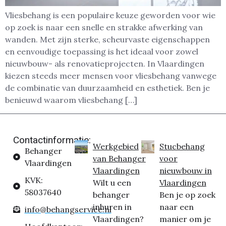
Vliesbehang is een populaire keuze geworden voor wie
op zoek is naar een snelle en strakke afwerking van
wanden. Met zijn sterke, scheurvaste eigenschappen
en eenvoudige toepassing is het ideaal voor zowel
nieuwbouw- als renovatieprojecten. In Vlaardingen
kiezen steeds meer mensen voor vliesbehang vanwege
de combinatie van duurzaamheid en esthetiek. Ben je
benieuwd waarom vliesbehang […]
Contactinformatie:
Werkgebied
Stucbehang
Behanger
van Behanger
voor
Vlaardingen
Vlaardingen
nieuwbouw in
KVK:
Wilt u een
Vlaardingen
58037640
behanger
Ben je op zoek
inhuren in
naar een
info@behangservice.nl
Vlaardingen?
manier om je