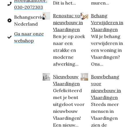
Hoofdkantoor:
Dit is het...
muren...
030-2072303
Renostuc voor
Behang
Behangservice
nieuwbouw in
Verwijderen in
Nederland
Vlaardingen
Vlaardingen
Ga naar onze
Ben je op zoek
Wil je behang
webshop
naar een
verwijderen in
strakke en
een woning in
moderne
Vlaardingen?
afwerking...
Ons...
Nieuwbouw
Bouwbehang
Vlaardingen
voor
Gefeliciteerd
nieuwbouw in
met je bent
Vlaardingen
uitgeloot voor
Steeds meer
nieuwbouw
mensen in
Vlaardingen!
Vlaardingen
Een nieuw...
zien de