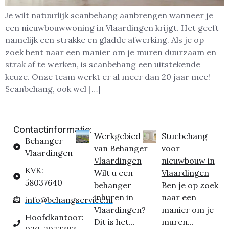
Je wilt natuurlijk scanbehang aanbrengen wanneer je
een nieuwbouwwoning in Vlaardingen krijgt. Het geeft
namelijk een strakke en gladde afwerking. Als je op
zoek bent naar een manier om je muren duurzaam en
strak af te werken, is scanbehang een uitstekende
keuze. Onze team werkt er al meer dan 20 jaar mee!
Scanbehang, ook wel […]
Contactinformatie:
Werkgebied
Stucbehang
Behanger
van Behanger
voor
Vlaardingen
Vlaardingen
nieuwbouw in
KVK:
Wilt u een
Vlaardingen
58037640
behanger
Ben je op zoek
inhuren in
naar een
info@behangservice.nl
Vlaardingen?
manier om je
Hoofdkantoor:
Dit is het...
muren...