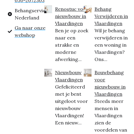
030-2072303
Renostuc voor
Behang
Behangservice
nieuwbouw in
Verwijderen in
Nederland
Vlaardingen
Vlaardingen
Ga naar onze
Ben je op zoek
Wil je behang
webshop
naar een
verwijderen in
strakke en
een woning in
moderne
Vlaardingen?
afwerking...
Ons...
Nieuwbouw
Bouwbehang
Vlaardingen
voor
Gefeliciteerd
nieuwbouw in
met je bent
Vlaardingen
uitgeloot voor
Steeds meer
nieuwbouw
mensen in
Vlaardingen!
Vlaardingen
Een nieuw...
zien de
voordelen van