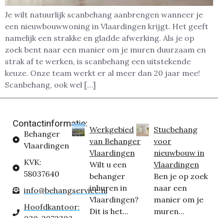
Je wilt natuurlijk scanbehang aanbrengen wanneer je
een nieuwbouwwoning in Vlaardingen krijgt. Het geeft
namelijk een strakke en gladde afwerking. Als je op
zoek bent naar een manier om je muren duurzaam en
strak af te werken, is scanbehang een uitstekende
keuze. Onze team werkt er al meer dan 20 jaar mee!
Scanbehang, ook wel […]
Contactinformatie:
Werkgebied
Stucbehang
Behanger
van Behanger
voor
Vlaardingen
Vlaardingen
nieuwbouw in
KVK:
Wilt u een
Vlaardingen
58037640
behanger
Ben je op zoek
inhuren in
naar een
info@behangservice.nl
Vlaardingen?
manier om je
Hoofdkantoor:
Dit is het...
muren...