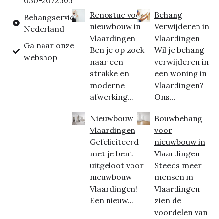
030-2072303
Renostuc voor
Behang
Behangservice
nieuwbouw in
Verwijderen in
Nederland
Vlaardingen
Vlaardingen
Ga naar onze
Ben je op zoek
Wil je behang
webshop
naar een
verwijderen in
strakke en
een woning in
moderne
Vlaardingen?
afwerking...
Ons...
Nieuwbouw
Bouwbehang
Vlaardingen
voor
Gefeliciteerd
nieuwbouw in
met je bent
Vlaardingen
uitgeloot voor
Steeds meer
nieuwbouw
mensen in
Vlaardingen!
Vlaardingen
Een nieuw...
zien de
voordelen van