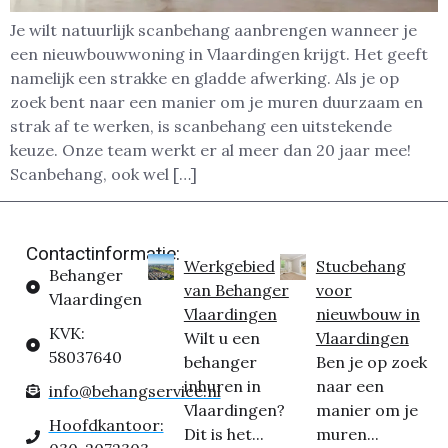
Je wilt natuurlijk scanbehang aanbrengen wanneer je
een nieuwbouwwoning in Vlaardingen krijgt. Het geeft
namelijk een strakke en gladde afwerking. Als je op
zoek bent naar een manier om je muren duurzaam en
strak af te werken, is scanbehang een uitstekende
keuze. Onze team werkt er al meer dan 20 jaar mee!
Scanbehang, ook wel […]
Contactinformatie:
Werkgebied
Stucbehang
Behanger
van Behanger
voor
Vlaardingen
Vlaardingen
nieuwbouw in
KVK:
Wilt u een
Vlaardingen
58037640
behanger
Ben je op zoek
inhuren in
naar een
info@behangservice.nl
Vlaardingen?
manier om je
Hoofdkantoor:
Dit is het...
muren...