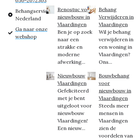
030-2072303
Renostuc voor
Behang
Behangservice
nieuwbouw in
Verwijderen in
Nederland
Vlaardingen
Vlaardingen
Ga naar onze
Ben je op zoek
Wil je behang
webshop
naar een
verwijderen in
strakke en
een woning in
moderne
Vlaardingen?
afwerking...
Ons...
Nieuwbouw
Bouwbehang
Vlaardingen
voor
Gefeliciteerd
nieuwbouw in
met je bent
Vlaardingen
uitgeloot voor
Steeds meer
nieuwbouw
mensen in
Vlaardingen!
Vlaardingen
Een nieuw...
zien de
voordelen van