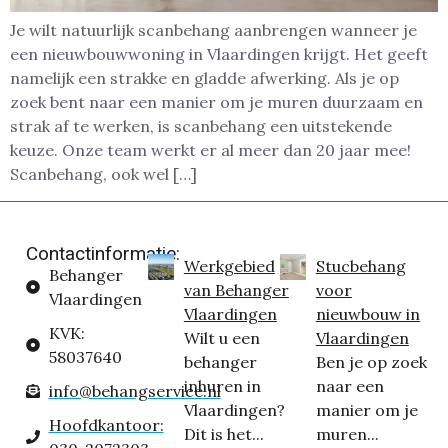
Je wilt natuurlijk scanbehang aanbrengen wanneer je
een nieuwbouwwoning in Vlaardingen krijgt. Het geeft
namelijk een strakke en gladde afwerking. Als je op
zoek bent naar een manier om je muren duurzaam en
strak af te werken, is scanbehang een uitstekende
keuze. Onze team werkt er al meer dan 20 jaar mee!
Scanbehang, ook wel […]
Contactinformatie:
Werkgebied
Stucbehang
Behanger
van Behanger
voor
Vlaardingen
Vlaardingen
nieuwbouw in
KVK:
Wilt u een
Vlaardingen
58037640
behanger
Ben je op zoek
inhuren in
naar een
info@behangservice.nl
Vlaardingen?
manier om je
Hoofdkantoor:
Dit is het...
muren...