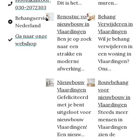
Hoofdkantoor:
Dit is het...
muren...
030-2072303
Renostuc voor
Behang
Behangservice
nieuwbouw in
Verwijderen in
Nederland
Vlaardingen
Vlaardingen
Ga naar onze
Ben je op zoek
Wil je behang
webshop
naar een
verwijderen in
strakke en
een woning in
moderne
Vlaardingen?
afwerking...
Ons...
Nieuwbouw
Bouwbehang
Vlaardingen
voor
Gefeliciteerd
nieuwbouw in
met je bent
Vlaardingen
uitgeloot voor
Steeds meer
nieuwbouw
mensen in
Vlaardingen!
Vlaardingen
Een nieuw...
zien de