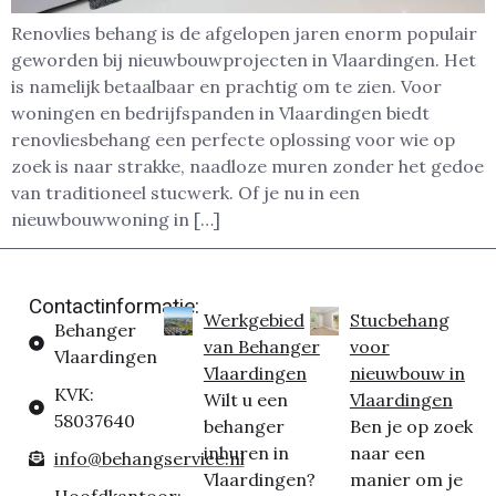
Renovlies behang is de afgelopen jaren enorm populair
geworden bij nieuwbouwprojecten in Vlaardingen. Het
is namelijk betaalbaar en prachtig om te zien. Voor
woningen en bedrijfspanden in Vlaardingen biedt
renovliesbehang een perfecte oplossing voor wie op
zoek is naar strakke, naadloze muren zonder het gedoe
van traditioneel stucwerk. Of je nu in een
nieuwbouwwoning in […]
Contactinformatie:
Werkgebied
Stucbehang
Behanger
van Behanger
voor
Vlaardingen
Vlaardingen
nieuwbouw in
KVK:
Wilt u een
Vlaardingen
58037640
behanger
Ben je op zoek
inhuren in
naar een
info@behangservice.nl
Vlaardingen?
manier om je