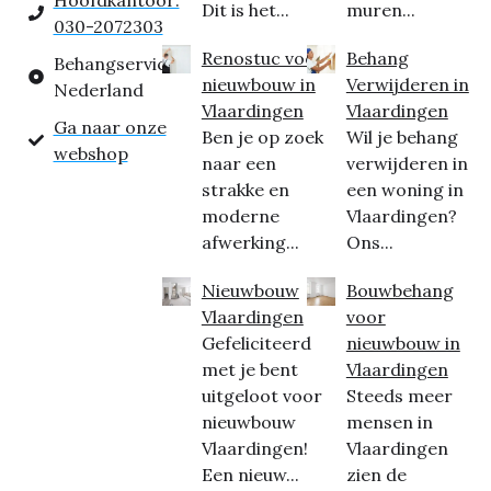
Hoofdkantoor:
Dit is het...
muren...
030-2072303
Renostuc voor
Behang
Behangservice
nieuwbouw in
Verwijderen in
Nederland
Vlaardingen
Vlaardingen
Ga naar onze
Ben je op zoek
Wil je behang
webshop
naar een
verwijderen in
strakke en
een woning in
moderne
Vlaardingen?
afwerking...
Ons...
Nieuwbouw
Bouwbehang
Vlaardingen
voor
Gefeliciteerd
nieuwbouw in
met je bent
Vlaardingen
uitgeloot voor
Steeds meer
nieuwbouw
mensen in
Vlaardingen!
Vlaardingen
Een nieuw...
zien de