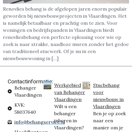
Renovlies behang is de afgelopen jaren enorm populair
geworden bij nieuwbouwprojecten in Vlaardingen. Het
is namelijk betaalbaar en prachtig om te zien. Voor
woningen en bedrijfspanden in Vlaardingen biedt
renovliesbehang een perfecte oplossing voor wie op
zoek is naar strakke, naadloze muren zonder het gedoe
van traditioneel stucwerk. Of je nu in een
nieuwbouwwoning in […]
Contactinformatie:
Werkgebied
Stucbehang
Behanger
van Behanger
voor
Vlaardingen
Vlaardingen
nieuwbouw in
KVK:
Wilt u een
Vlaardingen
58037640
behanger
Ben je op zoek
inhuren in
naar een
info@behangservice.nl
Vlaardingen?
manier om je