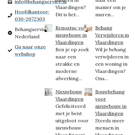
inhuren in
naar een
info@behangservice.nl
Vlaardingen?
manier om je
Hoofdkantoor:
Dit is het...
muren...
030-2072303
Renostuc voor
Behang
Behangservice
nieuwbouw in
Verwijderen in
Nederland
Vlaardingen
Vlaardingen
Ga naar onze
Ben je op zoek
Wil je behang
webshop
naar een
verwijderen in
strakke en
een woning in
moderne
Vlaardingen?
afwerking...
Ons...
Nieuwbouw
Bouwbehang
Vlaardingen
voor
Gefeliciteerd
nieuwbouw in
met je bent
Vlaardingen
uitgeloot voor
Steeds meer
nieuwbouw
mensen in