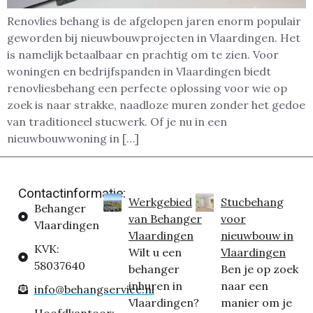
Renovlies behang is de afgelopen jaren enorm populair
geworden bij nieuwbouwprojecten in Vlaardingen. Het
is namelijk betaalbaar en prachtig om te zien. Voor
woningen en bedrijfspanden in Vlaardingen biedt
renovliesbehang een perfecte oplossing voor wie op
zoek is naar strakke, naadloze muren zonder het gedoe
van traditioneel stucwerk. Of je nu in een
nieuwbouwwoning in […]
Contactinformatie:
Werkgebied
Stucbehang
Behanger
van Behanger
voor
Vlaardingen
Vlaardingen
nieuwbouw in
KVK:
Wilt u een
Vlaardingen
58037640
behanger
Ben je op zoek
inhuren in
naar een
info@behangservice.nl
Vlaardingen?
manier om je