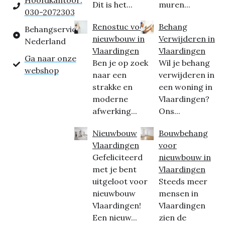
Hoofdkantoor:
Dit is het...
muren...
030-2072303
Renostuc voor
Behang
Behangservice
nieuwbouw in
Verwijderen in
Nederland
Vlaardingen
Vlaardingen
Ga naar onze
Ben je op zoek
Wil je behang
webshop
naar een
verwijderen in
strakke en
een woning in
moderne
Vlaardingen?
afwerking...
Ons...
Nieuwbouw
Bouwbehang
Vlaardingen
voor
Gefeliciteerd
nieuwbouw in
met je bent
Vlaardingen
uitgeloot voor
Steeds meer
nieuwbouw
mensen in
Vlaardingen!
Vlaardingen
Een nieuw...
zien de