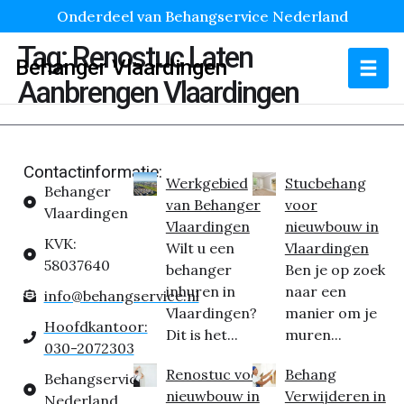
Onderdeel van Behangservice Nederland
Tag:
Renostuc Laten
Behanger Vlaardingen
Aanbrengen Vlaardingen
Contactinformatie:
Werkgebied
Stucbehang
Behanger
van Behanger
voor
Vlaardingen
Vlaardingen
nieuwbouw in
KVK:
Wilt u een
Vlaardingen
58037640
behanger
Ben je op zoek
inhuren in
naar een
info@behangservice.nl
Vlaardingen?
manier om je
Hoofdkantoor:
Dit is het...
muren...
030-2072303
Renostuc voor
Behang
Behangservice
nieuwbouw in
Verwijderen in
Nederland