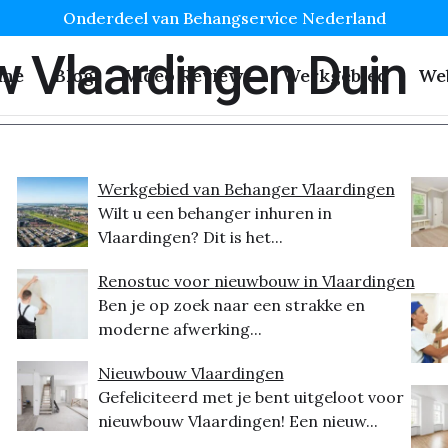
Onderdeel van Behangservice Nederland
 Vlaardingen Duin
me
Blog
Video Reviews
Werkgebied
We
Werkgebied van Behanger Vlaardingen
Wilt u een behanger inhuren in
Vlaardingen? Dit is het...
Renostuc voor nieuwbouw in Vlaardingen
Ben je op zoek naar een strakke en
moderne afwerking...
Nieuwbouw Vlaardingen
Gefeliciteerd met je bent uitgeloot voor
nieuwbouw Vlaardingen! Een nieuw...