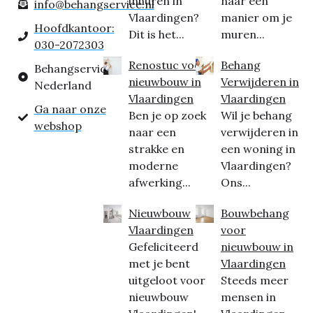
inhuren in
naar een
info@behangservice.nl
Vlaardingen?
manier om je
Hoofdkantoor:
Dit is het...
muren...
030-2072303
Renostuc voor
Behang
Behangservice
nieuwbouw in
Verwijderen in
Nederland
Vlaardingen
Vlaardingen
Ga naar onze
Ben je op zoek
Wil je behang
webshop
naar een
verwijderen in
strakke en
een woning in
moderne
Vlaardingen?
afwerking...
Ons...
Nieuwbouw
Bouwbehang
Vlaardingen
voor
Gefeliciteerd
nieuwbouw in
met je bent
Vlaardingen
uitgeloot voor
Steeds meer
nieuwbouw
mensen in