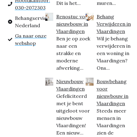
Hoofdkantoor:
Dit is het...
muren...
030-2072303
Renostuc voor
Behang
Behangservice
nieuwbouw in
Verwijderen in
Nederland
Vlaardingen
Vlaardingen
Ga naar onze
Ben je op zoek
Wil je behang
webshop
naar een
verwijderen in
strakke en
een woning in
moderne
Vlaardingen?
afwerking...
Ons...
Nieuwbouw
Bouwbehang
Vlaardingen
voor
Gefeliciteerd
nieuwbouw in
met je bent
Vlaardingen
uitgeloot voor
Steeds meer
nieuwbouw
mensen in
Vlaardingen!
Vlaardingen
Een nieuw...
zien de