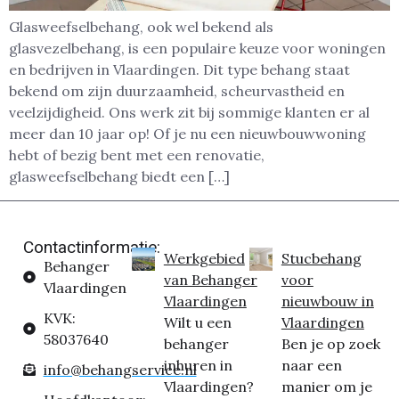
Glasweefselbehang, ook wel bekend als
glasvezelbehang, is een populaire keuze voor woningen
en bedrijven in Vlaardingen. Dit type behang staat
bekend om zijn duurzaamheid, scheurvastheid en
veelzijdigheid. Ons werk zit bij sommige klanten er al
meer dan 10 jaar op! Of je nu een nieuwbouwwoning
hebt of bezig bent met een renovatie,
glasweefselbehang biedt een […]
Contactinformatie:
Werkgebied
Stucbehang
Behanger
van Behanger
voor
Vlaardingen
Vlaardingen
nieuwbouw in
KVK:
Wilt u een
Vlaardingen
58037640
behanger
Ben je op zoek
inhuren in
naar een
info@behangservice.nl
Vlaardingen?
manier om je