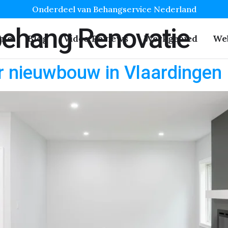
Onderdeel van Behangservice Nederland
behang Renovatie
me
Blog
Video Reviews
Werkgebied
We
r nieuwbouw in Vlaardingen