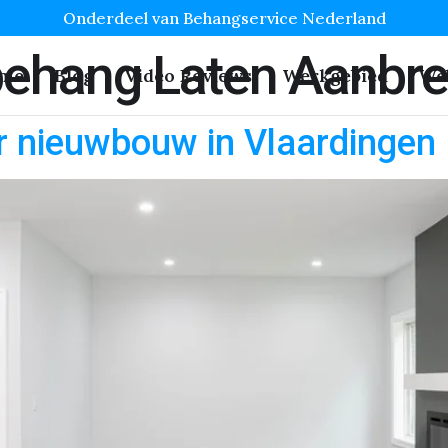
Onderdeel van Behangservice Nederland
behang Laten Aanbr
me
Blog
Video Reviews
Werkgebied
We
r nieuwbouw in Vlaardingen