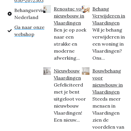
030-2072303
Renostuc voor
Behang
Behangservice
nieuwbouw in
Verwijderen in
Nederland
Vlaardingen
Vlaardingen
Ga naar onze
Ben je op zoek
Wil je behang
webshop
naar een
verwijderen in
strakke en
een woning in
moderne
Vlaardingen?
afwerking...
Ons...
Nieuwbouw
Bouwbehang
Vlaardingen
voor
Gefeliciteerd
nieuwbouw in
met je bent
Vlaardingen
uitgeloot voor
Steeds meer
nieuwbouw
mensen in
Vlaardingen!
Vlaardingen
Een nieuw...
zien de
voordelen van