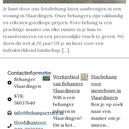
Je kunt door ons fotobehang laten aanbrengen in een
woning in Vlaardingen. Onze behangers zijn vakkundig
en rekenen goedkope prijzen. Foto behang is een
prachtige manier om elke ruimte in je huis te
transformeren en een persoonlijke touch te geven. We
doen dit wel al 20 jaar! Of je nu kiest voor een
indrukwekkend landschap, […]
Contactinformatie:
Werkgebied
Stucbehang
Behanger
van Behanger
voor
Vlaardingen
Vlaardingen
nieuwbouw in
KVK:
Wilt u een
Vlaardingen
58037640
behanger
Ben je op zoek
inhuren in
naar een
info@behangservice.nl
Vlaardingen?
manier om je
Hoofdkantoor:
Dit is het...
muren...