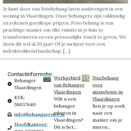
Je kunt door ons fotobehang laten aanbrengen in een
woning in Vlaardingen. Onze behangers zijn vakkundig
en rekenen goedkope prijzen. Foto behang is een
prachtige manier om elke ruimte in je huis te
transformeren en een persoonlijke touch te geven. We
doen dit wel al 20 jaar! Of je nu kiest voor een
indrukwekkend landschap, […]
Contactinformatie:
Werkgebied
Stucbehang
Behanger
van Behanger
voor
Vlaardingen
Vlaardingen
nieuwbouw in
KVK:
Wilt u een
Vlaardingen
58037640
behanger
Ben je op zoek
inhuren in
naar een
info@behangservice.nl
Vlaardingen?
manier om je
Hoofdkantoor:
Dit is het...
muren...