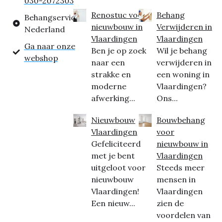
030-2072303
Renostuc voor
Behang
Behangservice
nieuwbouw in
Verwijderen in
Nederland
Vlaardingen
Vlaardingen
Ga naar onze
Ben je op zoek
Wil je behang
webshop
naar een
verwijderen in
strakke en
een woning in
moderne
Vlaardingen?
afwerking...
Ons...
Nieuwbouw
Bouwbehang
Vlaardingen
voor
Gefeliciteerd
nieuwbouw in
met je bent
Vlaardingen
uitgeloot voor
Steeds meer
nieuwbouw
mensen in
Vlaardingen!
Vlaardingen
Een nieuw...
zien de
voordelen van