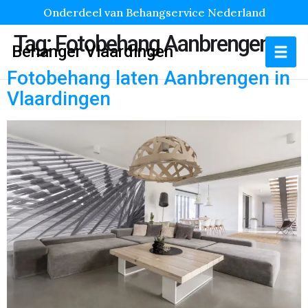
Onderdeel van Behangservice Nederland
Tag:
Fotobehang Aanbrengen
Behanger Vlaardingen
Fotobehang laten Aanbrengen in
Vlaardingen