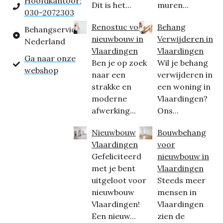
Hoofdkantoor:
Dit is het...
muren...
030-2072303
Renostuc voor
Behang
Behangservice
nieuwbouw in
Verwijderen in
Nederland
Vlaardingen
Vlaardingen
Ga naar onze
Ben je op zoek
Wil je behang
webshop
naar een
verwijderen in
strakke en
een woning in
moderne
Vlaardingen?
afwerking...
Ons...
Nieuwbouw
Bouwbehang
Vlaardingen
voor
Gefeliciteerd
nieuwbouw in
met je bent
Vlaardingen
uitgeloot voor
Steeds meer
nieuwbouw
mensen in
Vlaardingen!
Vlaardingen
Een nieuw...
zien de