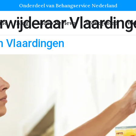
Onderdeel van Behangservice Nederland
wijderaar Vlaarding
me
Blog
Video Reviews
Werkgebied
We
n Vlaardingen